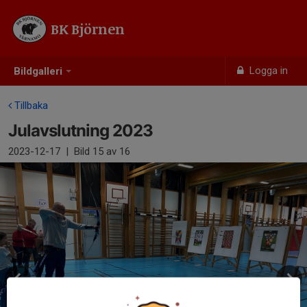
BK Björnen
Logga in
Bildgalleri
Tillbaka
Julavslutning 2023
2023-12-17
|
Bild
15
av 16